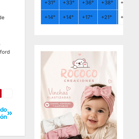
+
31°
+
33°
+
36°
+
38°
+
26°
+
14°
+
14°
+
17°
+
21°
+
19°
de
s
rford
ado
ión