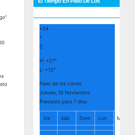
El Tiempo En Paso De Los
,
Libres
go”
+
24
°
00
C
H:
+
27°
L:
+
12°
os
Paso de los Libres
osto
Jueves, 18 Noviembre
Previsión para 7 días
Vie
Sáb
Dom
Lun
Mar