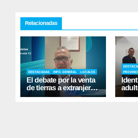
Relacionadas
DESTAC
DESTACADAS
INFO. GENERAL
LOCALES
PROVINC
El debate por la venta
Ident
de tierras a extranjeros
adult
volvió a escena
agre
circu
narc