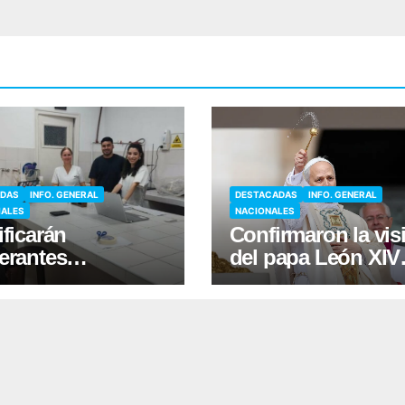
ADAS
INFO. GENERAL
DESTACADAS
INFO. GENERAL
IALES
NACIONALES
ificarán
Confirmaron la visi
erantes
del papa León XIV
gados al Cannabis
para noviembre a l
lante en el
Argentina
omenudeo