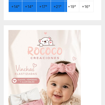
+
14°
+
14°
+
17°
+
21°
+
19°
+
16°