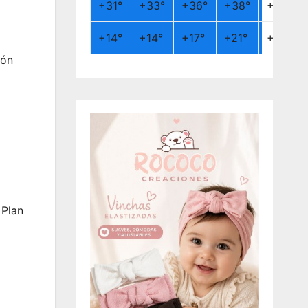
+
31°
+
33°
+
36°
+
38°
+
26°
+
14°
+
14°
+
17°
+
21°
+
19°
ión
 Plan