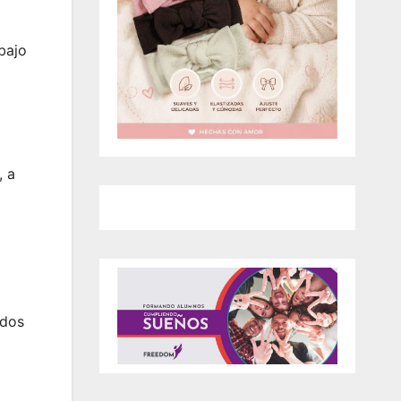
bajo
, a
idos