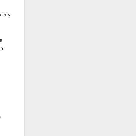
lla y
s
en
o