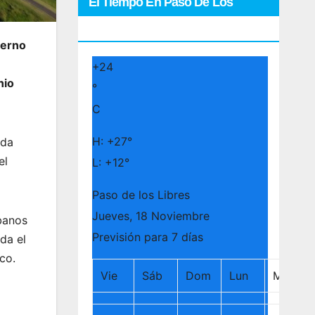
El Tiempo En Paso De Los
Libres
ierno
+
24
nio
°
C
H:
+
27°
ada
el
L:
+
12°
Paso de los Libres
Jueves, 18 Noviembre
rbanos
Previsión para 7 días
da el
co.
Vie
Sáb
Dom
Lun
Mar