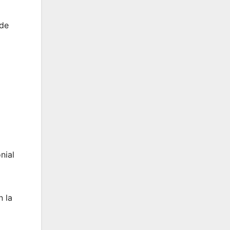
ede
nial
n la