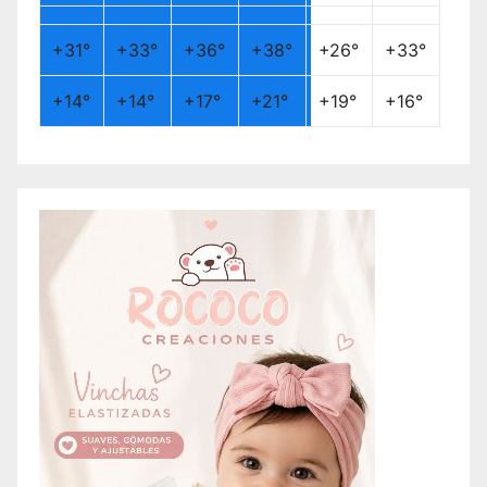
+
31°
+
33°
+
36°
+
38°
+
26°
+
33°
+
14°
+
14°
+
17°
+
21°
+
19°
+
16°