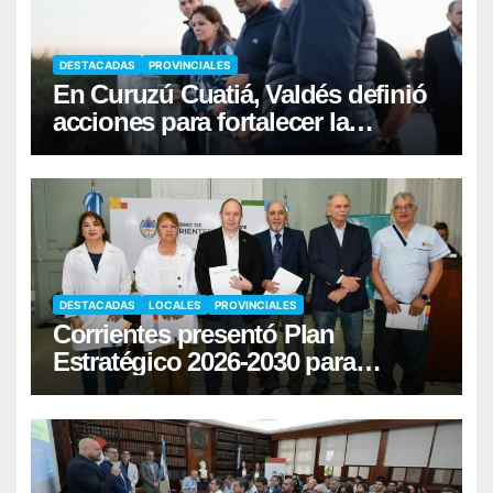
DESTACADAS
PROVINCIALES
En Curuzú Cuatiá, Valdés definió
acciones para fortalecer la
infraestructura hídrica
DESTACADAS
LOCALES
PROVINCIALES
Corrientes presentó Plan
Estratégico 2026-2030 para
fortalecer la donación de órganos