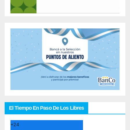
El Tiempo En Paso De Los Libres
+
24