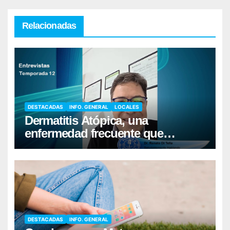
Relacionadas
DESTACADAS
INFO. GENERAL
LOCALES
Dermatitis Atópica, una
enfermedad frecuente que
requiere cuidados diarios de la
piel
DESTACADAS
INFO. GENERAL