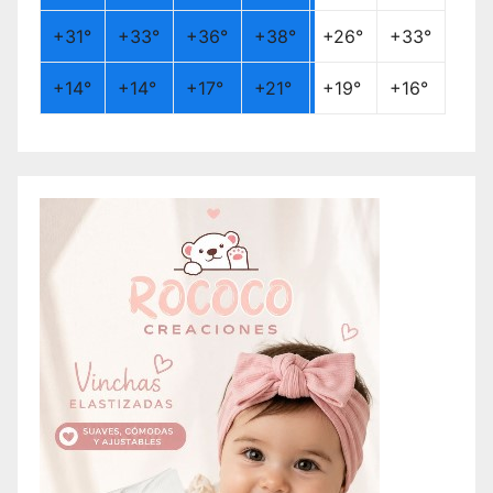
+
31°
+
33°
+
36°
+
38°
+
26°
+
33°
+
14°
+
14°
+
17°
+
21°
+
19°
+
16°