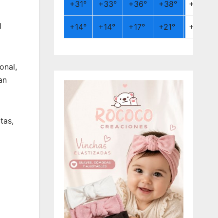
+
31°
+
33°
+
36°
+
38°
+
26°
l
+
14°
+
14°
+
17°
+
21°
+
19°
onal,
an
tas,