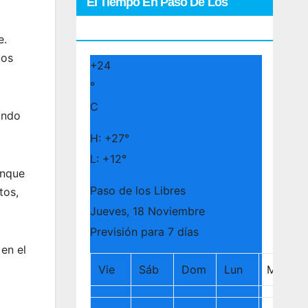
El Tiempo En Paso De Los
Libres
e.
los
+
24
°
C
undo
H:
+
27°
L:
+
12°
unque
Paso de los Libres
tos,
Jueves, 18 Noviembre
Previsión para 7 días
en el
Vie
Sáb
Dom
Lun
Mar