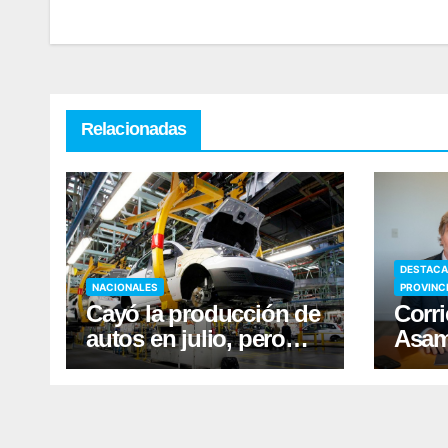
Relacionadas
DESTAC
NACIONALES
PROVINC
Cayó la producción de
Corri
autos en julio, pero
Asam
crecieron las
Justi
exportaciones
conv