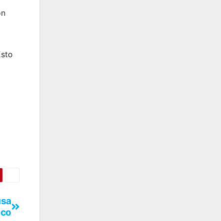
on
Esto
usa
aco