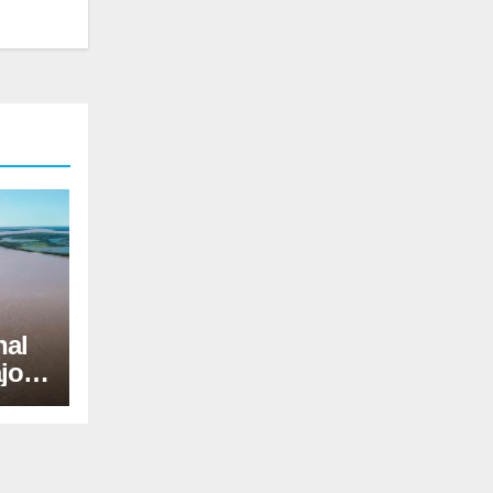
nal
jo