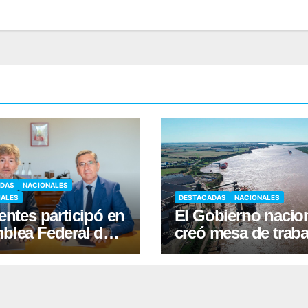
ADAS
NACIONALES
IALES
DESTACADAS
NACIONALES
entes participó en
El Gobierno nacio
blea Federal de
creó mesa de traba
cia y firmó
tras suspender
enio con Nación
desregulación del
practicaje