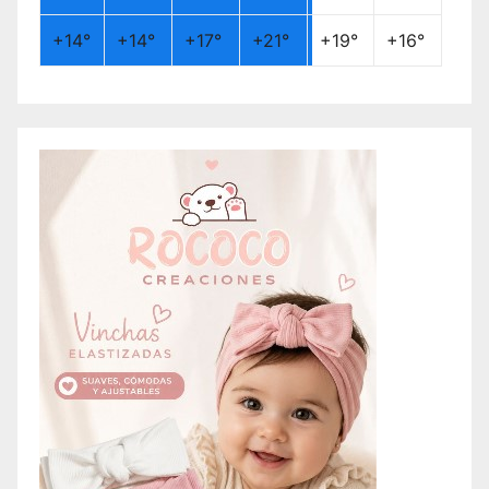
+
14°
+
14°
+
17°
+
21°
+
19°
+
16°