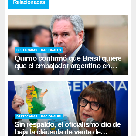
Relacionadas
DESTACADAS
NACIONALES
Quirno confirmó que Brasil quiere
que el embajador argentino en
Brasilia se retire
DESTACADAS
NACIONALES
Sin respaldo, el oficialismo dio de
baja la cláusula de venta de