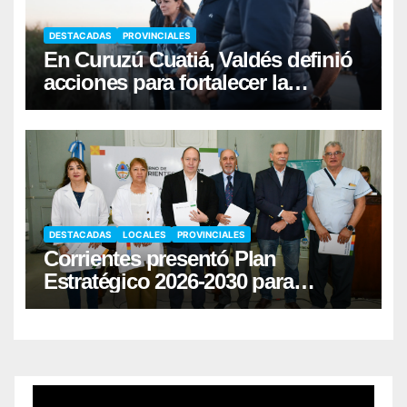
DESTACADAS
PROVINCIALES
En Curuzú Cuatiá, Valdés definió
acciones para fortalecer la
infraestructura hídrica
DESTACADAS
LOCALES
PROVINCIALES
Corrientes presentó Plan
Estratégico 2026-2030 para
fortalecer la donación de órganos