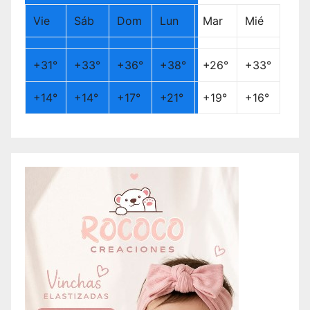
Vie
Sáb
Dom
Lun
Mar
Mié
+
31°
+
33°
+
36°
+
38°
+
26°
+
33°
+
14°
+
14°
+
17°
+
21°
+
19°
+
16°