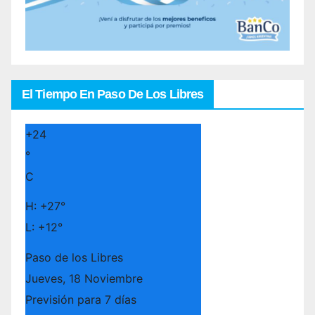
El Tiempo En Paso De Los Libres
+
24
°
C
H:
+
27°
L:
+
12°
Paso de los Libres
Jueves, 18 Noviembre
Previsión para 7 días