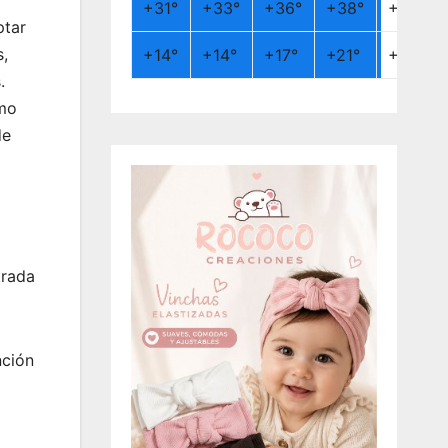
+
31°
+
33°
+
36°
+
38°
+
26°
ptar
s,
+
14°
+
14°
+
17°
+
21°
+
19°
.
ómo
de
trada
nción