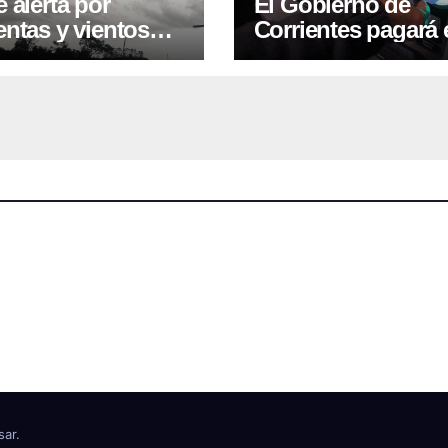
 alerta por
El Gobierno de
ntas y vientos
Corrientes pagará 
es para Corrientes
Plus Unificado de
agosto desde el
viernes 7/8
sar
.