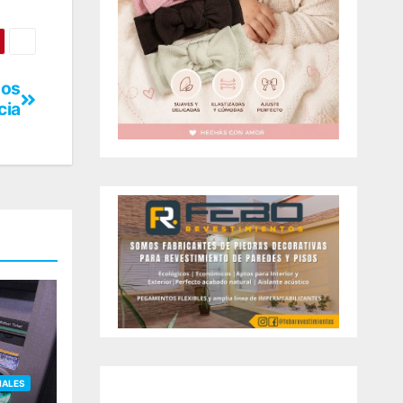
gos
cia
IALES