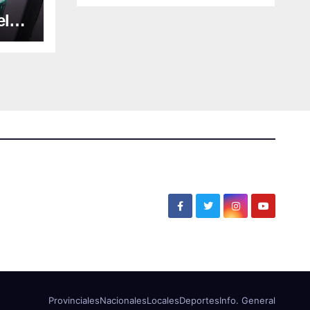
el
Provinciales
Nacionales
Locales
Deportes
Info. General