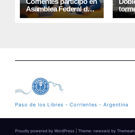
Corrientes participó en
Doble
Asamblea Federal de
torme
Justicia y firmó
fuert
convenio con Nación
Paso de los Libres - Corrientes - Argentina
Proudly powered by WordPress
|
Theme: newswiz by
Themean