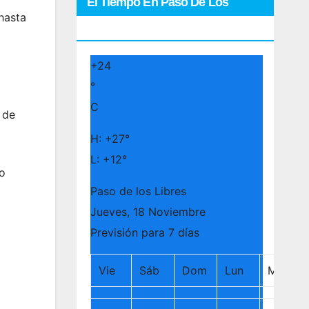
El Tiempo En Paso De Los
 hasta
Libres
+
24
°
C
 de
H:
+
27°
L:
+
12°
lo
Paso de los Libres
Jueves, 18 Noviembre
Previsión para 7 días
Vie
Sáb
Dom
Lun
Mar