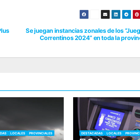
Plus
Se juegan instancias zonales de los “Jue
Correntinos 2024” en toda la provin
ADAS
LOCALES
PROVINCIALES
DESTACADAS
LOCALES
PROVINC