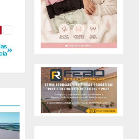
las
cia