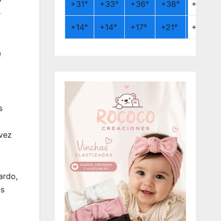
+
31°
+
33°
+
36°
+
38°
+
26°
s
+
14°
+
14°
+
17°
+
21°
+
19°
e
s
 vez
ardo,
os