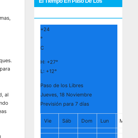
El Tiempo En Paso De Los
Libres
amas,
+
24
°
C
ques.
H:
+
27°
 para
L:
+
12°
Paso de los Libres
Jueves, 18 Noviembre
, al
ando
Previsión para 7 días
eas
Vie
Sáb
Dom
Lun
Mar
l