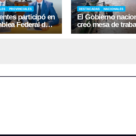
LES
PROVINCIALES
DESTACADAS
NACIONALES
entes participó en
El Gobierno nacio
blea Federal de
creó mesa de traba
cia y firmó
tras suspender
enio con Nación
desregulación del
practicaje