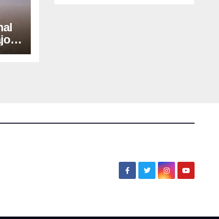
nal
jo