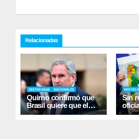
Relacionadas
DESTACADAS
NACIONALES
DESTAC
Quirno confirmó que
Sin r
Brasil quiere que el
ofici
embajador argentino
la cl
en Brasilia se retire
tierr