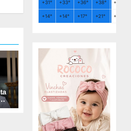
+
31°
+
33°
+
36°
+
38°
+
26°
+
14°
+
14°
+
17°
+
21°
+
19°
ta
a