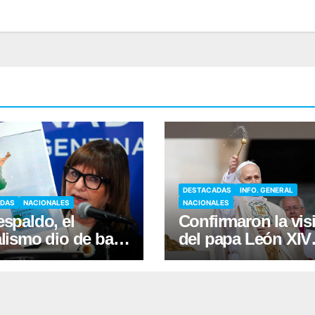
DESTACADAS
INFO. GENERAL
ADAS
NACIONALES
NACIONALES
espaldo, el
Confirmaron la visi
alismo dio de baja
del papa León XIV
áusula de venta de
para noviembre a l
as a extranjeros
Argentina