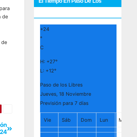
El Tiempo En Paso De Los
 para
Libres
n de
+
24
°
 de
C
H:
+
27°
L:
+
12°
Paso de los Libres
Jueves, 18 Noviembre
Previsión para 7 días
Vie
Sáb
Dom
Lun
Mar
ión
024