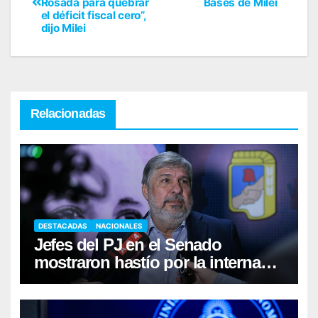
Rosada para quebrar
Bases de Milei
el déficit fiscal cero”,
dijo Milei
Relacionadas
DESTACADAS
NACIONALES
Jefes del PJ en el Senado
mostraron hastío por la interna
Kicillof-Máximo Kirchner