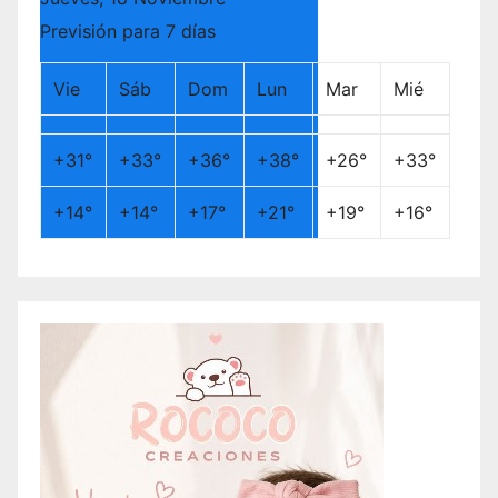
Previsión para 7 días
Vie
Sáb
Dom
Lun
Mar
Mié
+
31°
+
33°
+
36°
+
38°
+
26°
+
33°
+
14°
+
14°
+
17°
+
21°
+
19°
+
16°