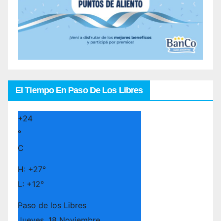
El Tiempo En Paso De Los Libres
+
24
°
C
H:
+
27°
L:
+
12°
Paso de los Libres
Jueves, 18 Noviembre