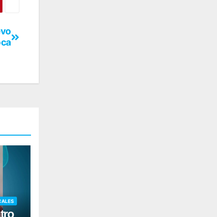
evo
oca
CALES
tro