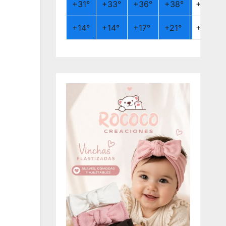
+
31°
+
33°
+
36°
+
38°
+
26°
+
14°
+
14°
+
17°
+
21°
+
19°