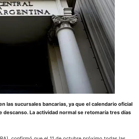
en las sucursales bancarias, ya que el calendario oficial
e descanso. La actividad normal se retomaría tres días
RA), confirmó que el 11 de octubre próximo todas las