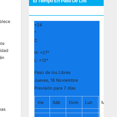
El Tiempo En Paso De Los
Libres
ablece
+
24
°
C
nte
sidad
H:
+
27°
rán
L:
+
12°
Paso de los Libres
Jueves, 18 Noviembre
Previsión para 7 días
Vie
Sáb
Dom
Lun
Mar
mas