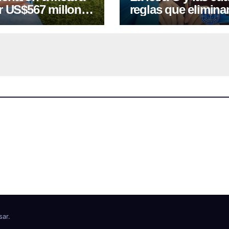
r US$567 millones
reglas que elimina
fectar la salud
mayoría de los err
al de niños
al escribir
sar
.