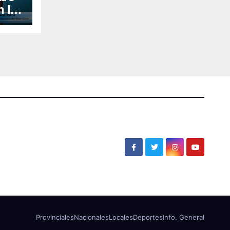
n la
ores
Provinciales
Nacionales
Locales
Deportes
Info. General