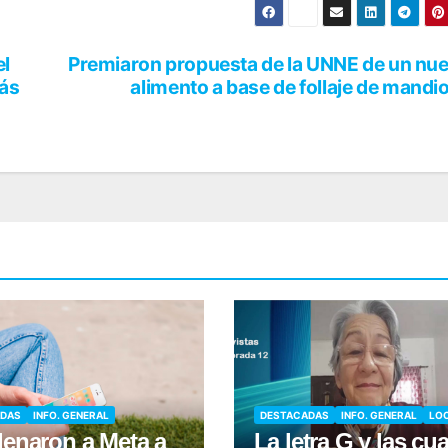
el
Premiaron propuesta de la UNNE de un nu
más
alimento a base de follaje de mandi
ADAS
INFO. GENERAL
DESTACADAS
INFO. GENERAL
LO
enaron a Meta a
La letra G y las cua