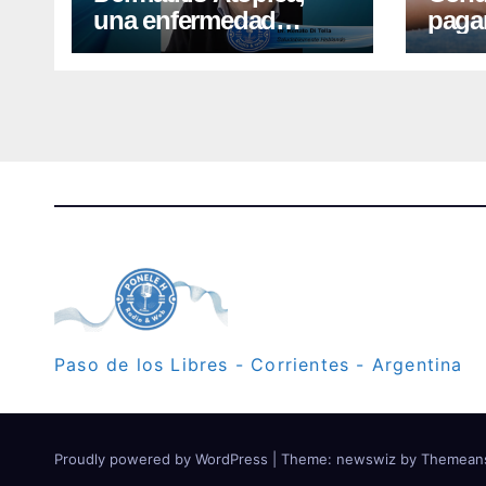
una enfermedad
paga
frecuente que requiere
por a
cuidados diarios de la
ment
piel
Paso de los Libres - Corrientes - Argentina
Proudly powered by WordPress
|
Theme: newswiz by
Themean