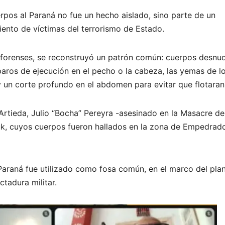
erpos al Paraná no fue un hecho aislado, sino parte de un
ento de víctimas del terrorismo de Estado.
s forenses, se reconstruyó un patrón común: cuerpos desnu
aros de ejecución en el pecho o la cabeza, las yemas de l
y un corte profundo en el abdomen para evitar que flotaran
 Artieda, Julio “Bocha” Pereyra -asesinado en la Masacre de
uk, cuyos cuerpos fueron hallados en la zona de Empedrad
Paraná fue utilizado como fosa común, en el marco del pla
tadura militar.