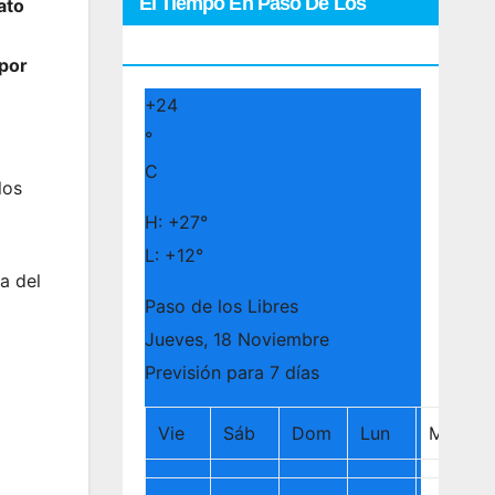
El Tiempo En Paso De Los
ato
Libres
 por
+
24
°
C
los
H:
+
27°
L:
+
12°
a del
Paso de los Libres
Jueves, 18 Noviembre
Previsión para 7 días
Vie
Sáb
Dom
Lun
Mar