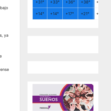
+
31°
+
33°
+
36°
+
38°
+
26°
 bajo
+
14°
+
14°
+
17°
+
21°
+
19°
s, ya
e
rense