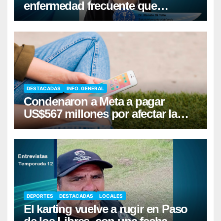
enfermedad frecuente que
requiere cuidados diarios de la
piel
DESTACADAS
INFO. GENERAL
Condenaron a Meta a pagar
US$567 millones por afectar la
salud mental de niños
DEPORTES
DESTACADAS
LOCALES
El karting vuelve a rugir en Paso