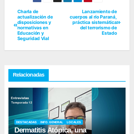
Charla de
Lanzamiento de
actualización de
cuerpos al río Paraná,
disposiciones y
práctica sistemática
normativas en
del terrorismo de
Educación y
Estado
Seguridad Vial
Relacionadas
DESTACADAS
INFO. GENERAL
LOCALES
Dermatitis Atópica, una