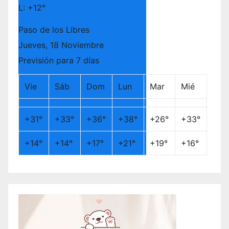
L:
+
12°
Paso de los Libres
Jueves, 18 Noviembre
Previsión para 7 días
Vie
Sáb
Dom
Lun
Mar
Mié
+
31°
+
33°
+
36°
+
38°
+
26°
+
33°
+
14°
+
14°
+
17°
+
21°
+
19°
+
16°