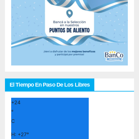
El Tiempo En Paso De Los Libres
+
24
°
C
H:
+
27°