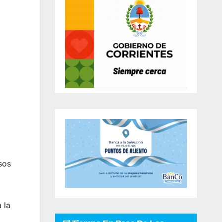
sos
 la