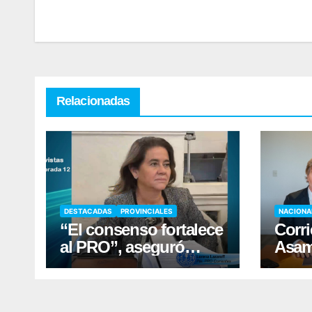
Relacionadas
DESTACADAS
PROVINCIALES
NACIONA
“El consenso fortalece
Corri
al PRO”, aseguró
Asam
Lorena Lazaroff
Justi
conv