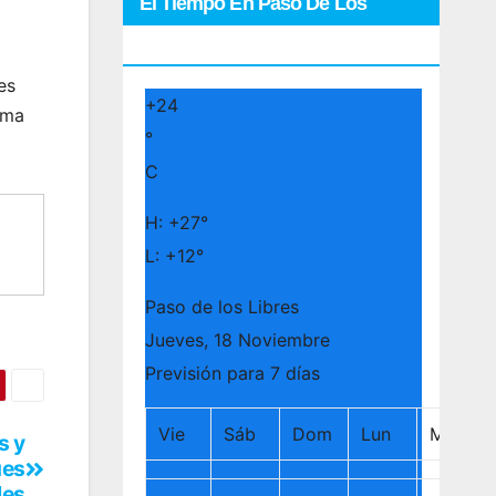
El Tiempo En Paso De Los
Libres
es
+
24
ama
°
C
H:
+
27°
L:
+
12°
Paso de los Libres
Jueves, 18 Noviembre
Previsión para 7 días
Vie
Sáb
Dom
Lun
Mar
s y
ues
les