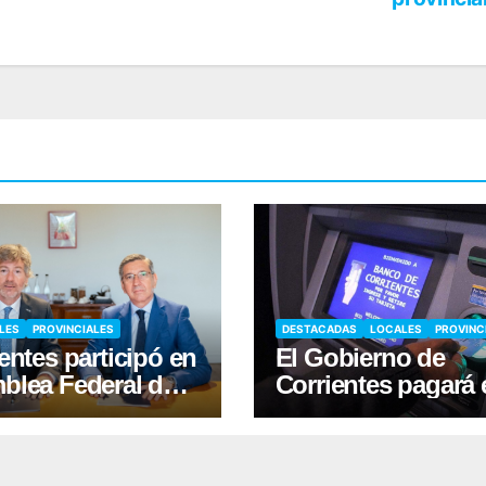
LES
PROVINCIALES
DESTACADAS
LOCALES
PROVINC
entes participó en
El Gobierno de
blea Federal de
Corrientes pagará 
cia y firmó
Plus Unificado de
enio con Nación
agosto desde el
viernes 7/8