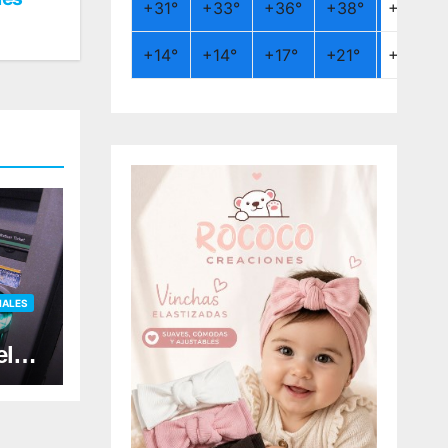
+
31°
+
33°
+
36°
+
38°
+
26°
+
14°
+
14°
+
17°
+
21°
+
19°
IALES
el