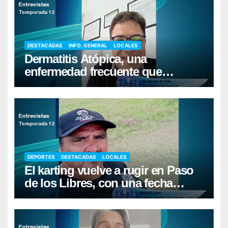
DESTACADAS
INFO. GENERAL
LOCALES
Dermatitis Atópica, una
enfermedad frecuente que
requiere cuidados diarios de la
piel
DEPORTES
DESTACADAS
LOCALES
El karting vuelve a rugir en Paso
de los Libres, con una fecha
récord de pilotos