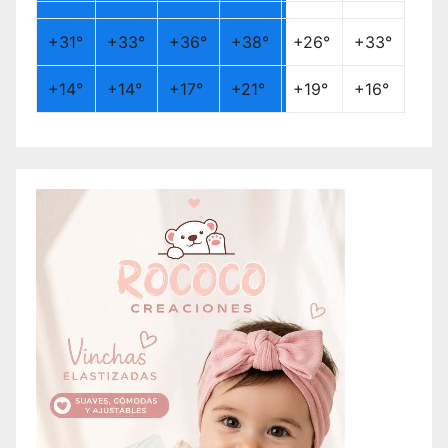
+
31°
+
33°
+
36°
+
38°
+
26°
+
33°
+
14°
+
14°
+
17°
+
21°
+
19°
+
16°