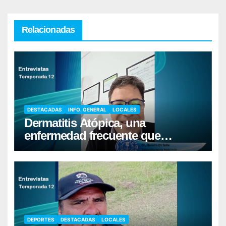
Relacionadas
DESTACADAS
INFO. GENERAL
LOCALES
Dermatitis Atópica, una
enfermedad frecuente que
requiere cuidados diarios de la
piel
DEPORTES
DESTACADAS
LOCALES