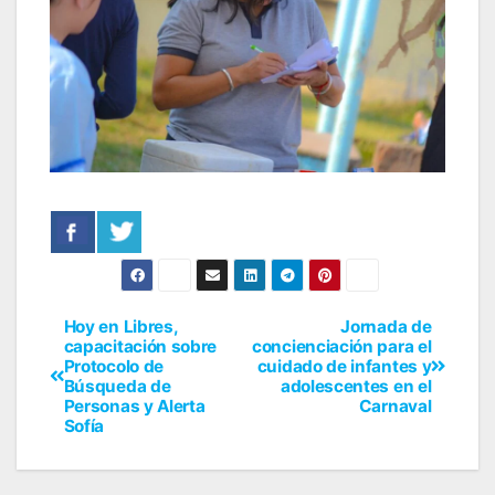
Hoy en Libres,
Jornada de
capacitación sobre
concienciación para el
Protocolo de
cuidado de infantes y
Búsqueda de
adolescentes en el
Personas y Alerta
Carnaval
Sofía