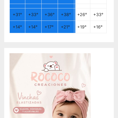
+
31°
+
33°
+
36°
+
38°
+
26°
+
33°
+
14°
+
14°
+
17°
+
21°
+
19°
+
16°