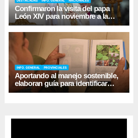
DESTACADAS
INFO. GENERAL
NACIONALES
Confirmaron la visita del papa
León XIV para noviembre a la
Argentina
INFO. GENERAL
PROVINCIALES
Aportando al manejo sostenible,
elaboran guía para identificar
malezas en cultivos de té