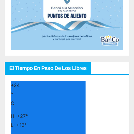
El Tiempo En Paso De Los Libres
+
24
°
C
H:
+
27°
L:
+
12°