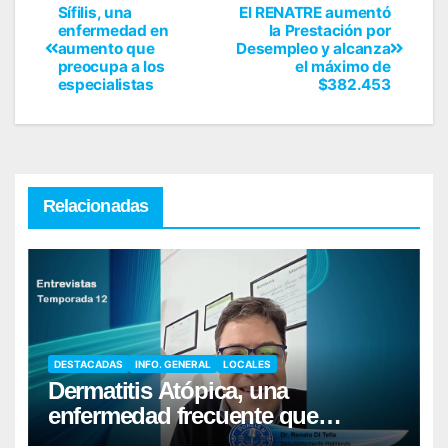
Sífilis, una
El RENATRE aumentó
enfermedad en
la Prestación por
aumento que
Desempleo y alcanza
preocupa a los
el máximo de
especialistas
$382.453
Relacionadas
DESTACADAS
INFO. GENERAL
LOCALES
Dermatitis Atópica, una
enfermedad frecuente que
requiere cuidados diarios de la