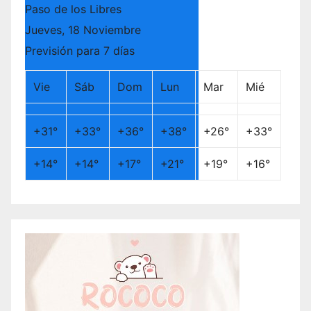
Paso de los Libres
Jueves, 18 Noviembre
Previsión para 7 días
Vie
Sáb
Dom
Lun
Mar
Mié
+
31°
+
33°
+
36°
+
38°
+
26°
+
33°
+
14°
+
14°
+
17°
+
21°
+
19°
+
16°