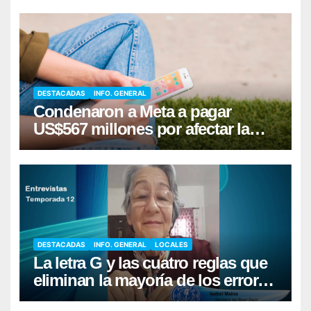
piel
DESTACADAS
INFO. GENERAL
Condenaron a Meta a pagar
US$567 millones por afectar la
salud mental de niños
DESTACADAS
INFO. GENERAL
LOCALES
La letra G y las cuatro reglas que
eliminan la mayoría de los errores
al escribir