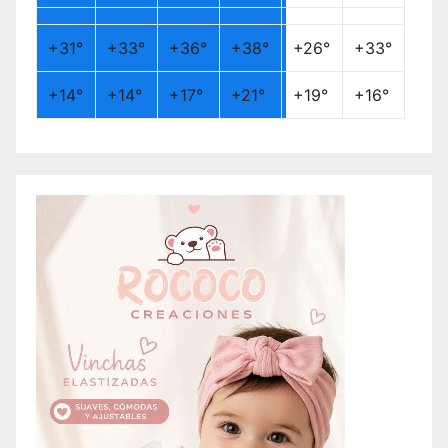
+
31°
+
33°
+
36°
+
38°
+
26°
+
33°
+
14°
+
14°
+
17°
+
21°
+
19°
+
16°