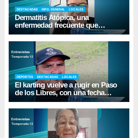
DESTACADAS
INFO. GENERAL
LOCALES
Dermatitis Atópica, una
enfermedad frecuente que
requiere cuidados diarios de la
piel
DEPORTES
DESTACADAS
LOCALES
El karting vuelve a rugir en Paso
de los Libres, con una fecha
récord de pilotos