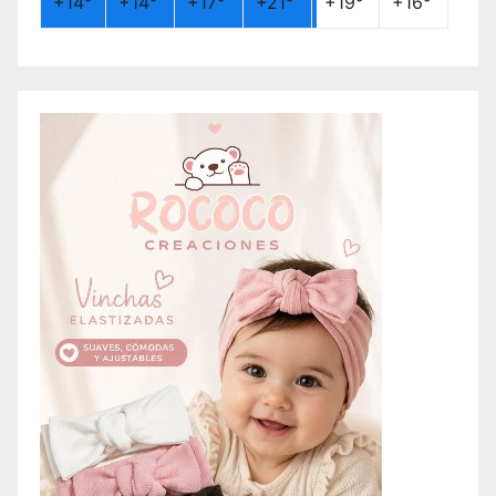
+
14°
+
14°
+
17°
+
21°
+
19°
+
16°