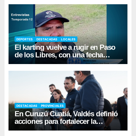
DEPORTES
DESTACADAS
LOCALES
El karting vuelve a rugir en Paso
de los Libres, con una fecha
récord de pilotos
DESTACADAS
PROVINCIALES
En Curuzú Cuatiá, Valdés definió
acciones para fortalecer la
infraestructura hídrica