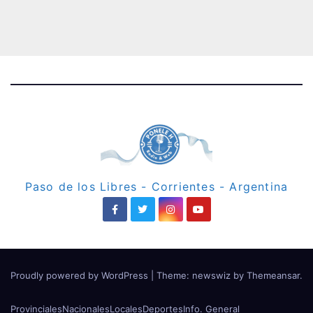
Paso de los Libres - Corrientes - Argentina
Proudly powered by WordPress
|
Theme: newswiz by
Themeansar
.
Provinciales
Nacionales
Locales
Deportes
Info. General