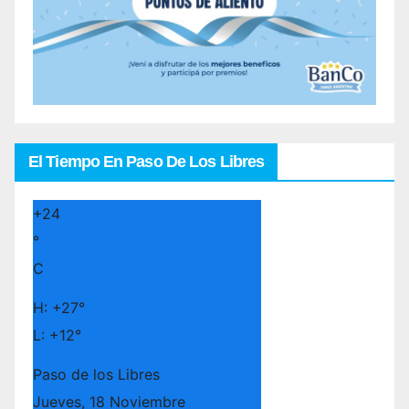
El Tiempo En Paso De Los Libres
+
24
°
C
H:
+
27°
L:
+
12°
Paso de los Libres
Jueves, 18 Noviembre