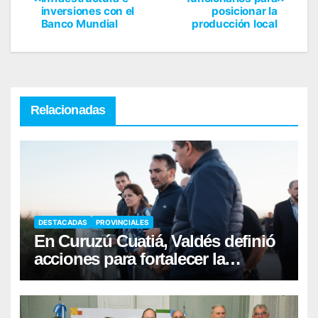
inversiones con el
posicionar la
Banco Mundial
producción local
Relacionadas
DESTACADAS
PROVINCIALES
En Curuzú Cuatiá, Valdés definió
acciones para fortalecer la
infraestructura hídrica