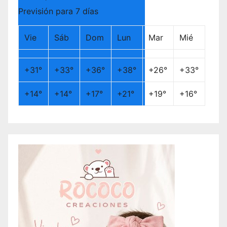
Previsión para 7 días
Vie
Sáb
Dom
Lun
Mar
Mié
+
31°
+
33°
+
36°
+
38°
+
26°
+
33°
+
14°
+
14°
+
17°
+
21°
+
19°
+
16°