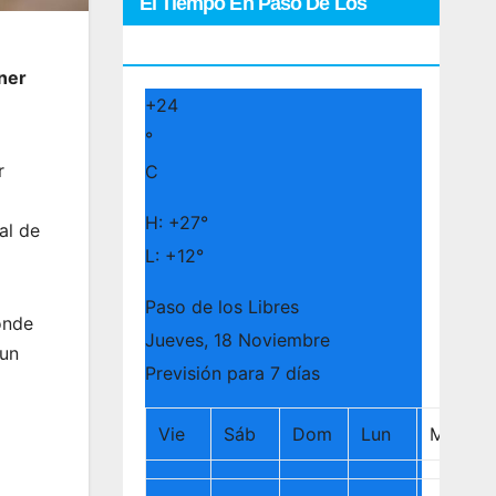
El Tiempo En Paso De Los
Libres
ner
+
24
°
r
C
H:
+
27°
al de
L:
+
12°
Paso de los Libres
donde
Jueves, 18 Noviembre
 un
Previsión para 7 días
Vie
Sáb
Dom
Lun
Mar