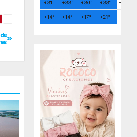
+
31°
+
33°
+
36°
+
38°
+
26°
+
14°
+
14°
+
17°
+
21°
+
19°
 de
res