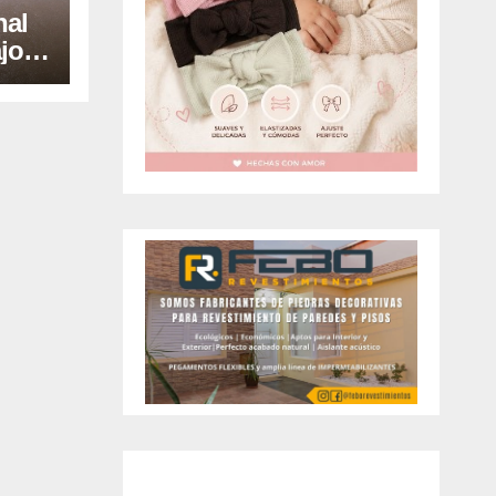
nal
jo