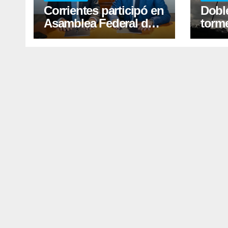
Corrientes participó en
Doble
Asamblea Federal de
torme
Justicia y firmó
fuert
convenio con Nación