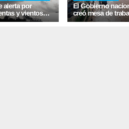
 alerta por
El Gobierno nacio
ntas y vientos
creó mesa de traba
es para Corrientes
tras suspender
desregulación del
practicaje