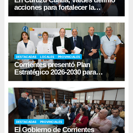
acciones para fortalecer la
infraestructura hídrica
DESTACADAS
LOCALES
PROVINCIALES
Corrientes presentó Plan
Estratégico 2026-2030 para
fortalecer la donación de órganos
DESTACADAS
PROVINCIALES
El Gobierno de Corrientes