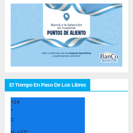
El Tiempo En Paso De Los Libres
+
24
°
C
H:
+
27°