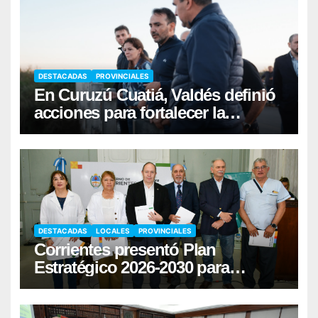
DESTACADAS
PROVINCIALES
En Curuzú Cuatiá, Valdés definió
acciones para fortalecer la
infraestructura hídrica
DESTACADAS
LOCALES
PROVINCIALES
Corrientes presentó Plan
Estratégico 2026-2030 para
fortalecer la donación de órganos