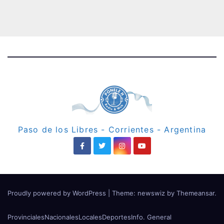
Paso de los Libres - Corrientes - Argentina
Proudly powered by WordPress
|
Theme: newswiz by
Themeansar
.
Provinciales
Nacionales
Locales
Deportes
Info. General