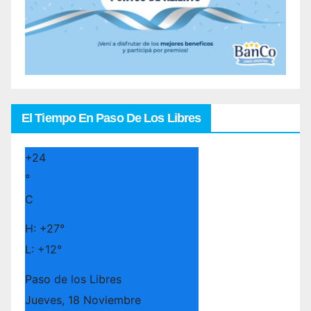
El Tiempo En Paso De Los Libres
+
24
°
C
H:
+
27°
L:
+
12°
Paso de los Libres
Jueves, 18 Noviembre