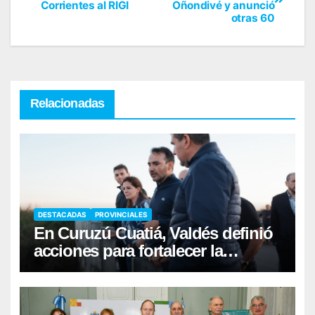
Corrientes al RIGI
Oñondivé y anunció
otras 60
Relacionadas
DESTACADAS
PROVINCIALES
En Curuzú Cuatiá, Valdés definió
acciones para fortalecer la
infraestructura hídrica