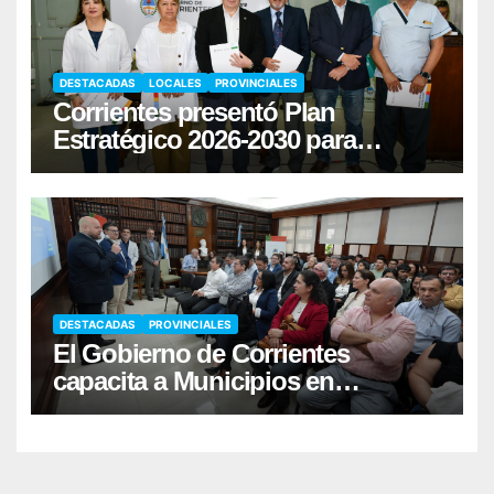
DESTACADAS
LOCALES
PROVINCIALES
Corrientes presentó Plan
Estratégico 2026-2030 para
fortalecer la donación de órganos
DESTACADAS
PROVINCIALES
El Gobierno de Corrientes
capacita a Municipios en
Responsabilidad Fiscal