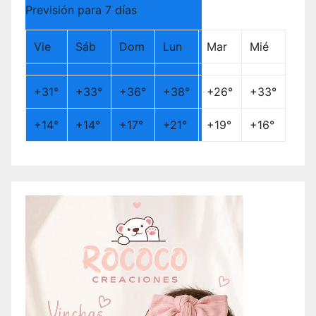
Previsión para 7 días
Vie
Sáb
Dom
Lun
Mar
Mié
+
31°
+
33°
+
36°
+
38°
+
26°
+
33°
+
14°
+
14°
+
17°
+
21°
+
19°
+
16°