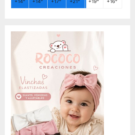
+
14°
+
14°
+
17°
+
21°
+
19°
+
16°