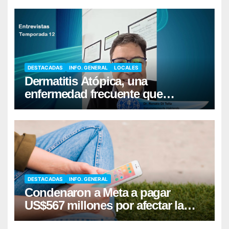
DESTACADAS
INFO. GENERAL
LOCALES
Dermatitis Atópica, una
enfermedad frecuente que
requiere cuidados diarios de la
piel
DESTACADAS
INFO. GENERAL
Condenaron a Meta a pagar
US$567 millones por afectar la
salud mental de niños