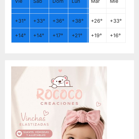
Vie
Sáb
Dom
Lun
Mar
Mié
+
31°
+
33°
+
36°
+
38°
+
26°
+
33°
+
14°
+
14°
+
17°
+
21°
+
19°
+
16°