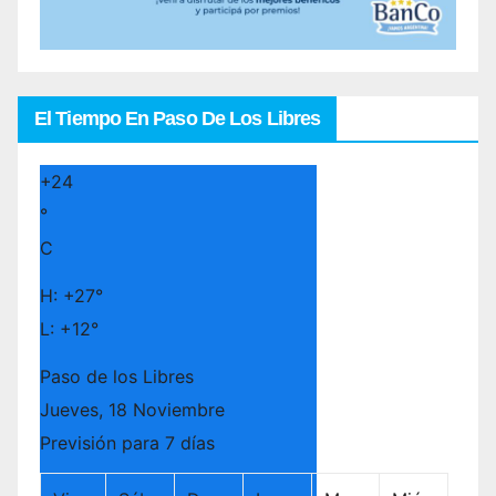
El Tiempo En Paso De Los Libres
+
24
°
C
H:
+
27°
L:
+
12°
Paso de los Libres
Jueves, 18 Noviembre
Previsión para 7 días