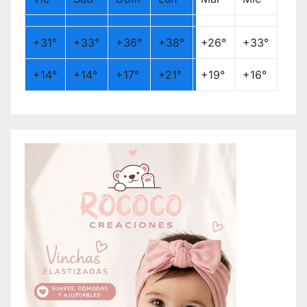
+
31°
+
33°
+
36°
+
38°
+
26°
+
33°
+
14°
+
14°
+
17°
+
21°
+
19°
+
16°