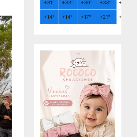
+
31°
+
33°
+
36°
+
38°
+
26°
+
14°
+
14°
+
17°
+
21°
+
19°