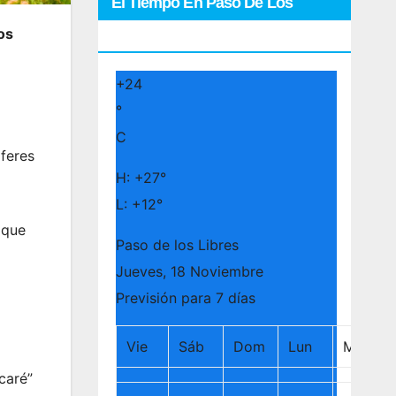
El Tiempo En Paso De Los
os
Libres
+
24
°
C
feres
H:
+
27°
L:
+
12°
 que
Paso de los Libres
Jueves, 18 Noviembre
Previsión para 7 días
Vie
Sáb
Dom
Lun
Mar
caré”