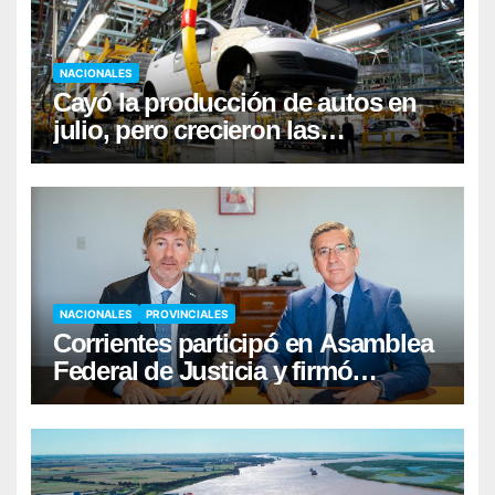
NACIONALES
Cayó la producción de autos en
julio, pero crecieron las
exportaciones
NACIONALES
PROVINCIALES
Corrientes participó en Asamblea
Federal de Justicia y firmó
convenio con Nación