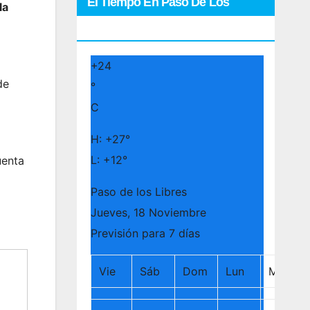
El Tiempo En Paso De Los
la
Libres
+
24
de
°
C
H:
+
27°
L:
+
12°
uenta
Paso de los Libres
Jueves, 18 Noviembre
Previsión para 7 días
Vie
Sáb
Dom
Lun
Mar