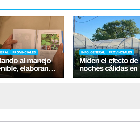
NERAL
PROVINCIALES
INFO. GENERAL
PROVINCIALES
tando al manejo
Miden el efecto de
nible, elaboran
noches cálidas en 
para identificar
rendimiento de la 
as en cultivos de