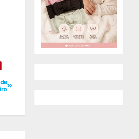
 de
iro