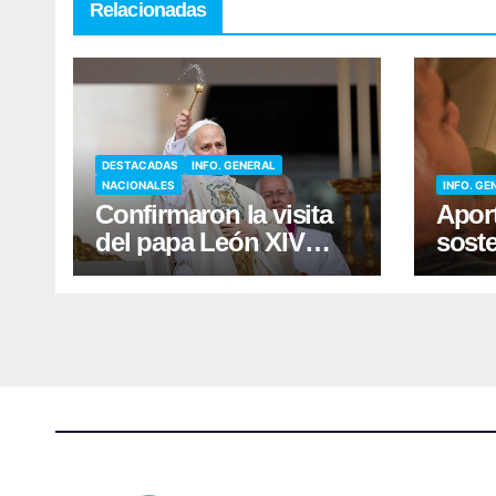
Relacionadas
DESTACADAS
INFO. GENERAL
NACIONALES
INFO. GE
Confirmaron la visita
Apor
del papa León XIV
soste
para noviembre a la
guía 
Argentina
malez
té