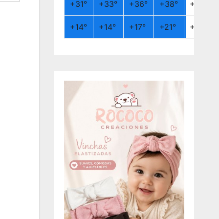
+
31°
+
33°
+
36°
+
38°
+
26°
+
14°
+
14°
+
17°
+
21°
+
19°