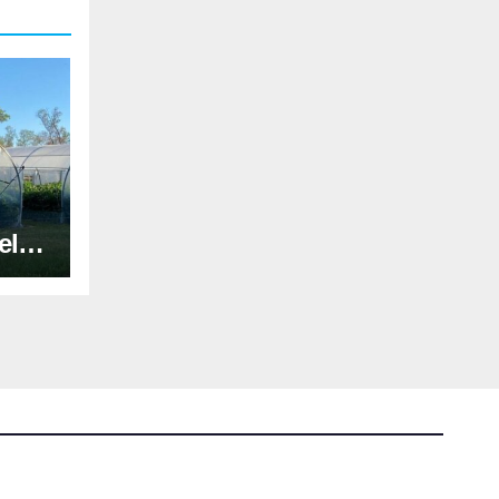
el
soja