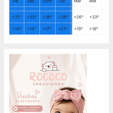
Vie
Sáb
Dom
Lun
Mar
Mié
+
31°
+
33°
+
36°
+
38°
+
26°
+
33°
+
14°
+
14°
+
17°
+
21°
+
19°
+
16°