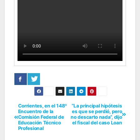
Corrientes, en el 148º
“La principal hipótesis
Encuentro de la
es que se perdió, pero
Comisión Federal de
no descarto nada”, dijo
Educación Técnico
el fiscal del caso Loan
Profesional