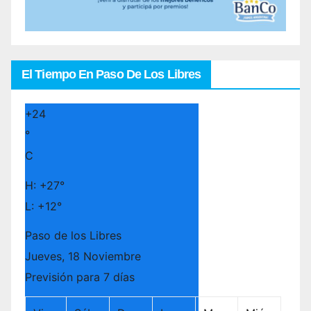
El Tiempo En Paso De Los Libres
+
24
°
C
H:
+
27°
L:
+
12°
Paso de los Libres
Jueves, 18 Noviembre
Previsión para 7 días