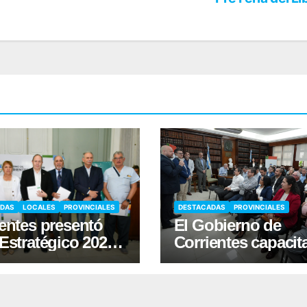
ADAS
LOCALES
PROVINCIALES
DESTACADAS
PROVINCIALES
entes presentó
El Gobierno de
Estratégico 2026-
Corrientes capacit
para fortalecer la
Municipios en
ción de órganos
Responsabilidad
Fiscal