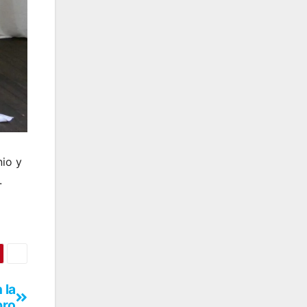
nio y
.
 la
bro