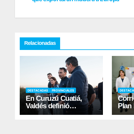
Relacionadas
DESTACADAS
PROVINCIALES
DESTAC
En Curuzú Cuatiá,
Corri
Valdés definió
Plan 
acciones para
2030 
fortalecer la
dona
infraestructura hídrica