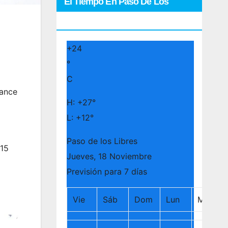
El Tiempo En Paso De Los
Libres
+
24
°
C
lance
H:
+
27°
L:
+
12°
Paso de los Libres
 15
Jueves, 18 Noviembre
Previsión para 7 días
Vie
Sáb
Dom
Lun
Mar