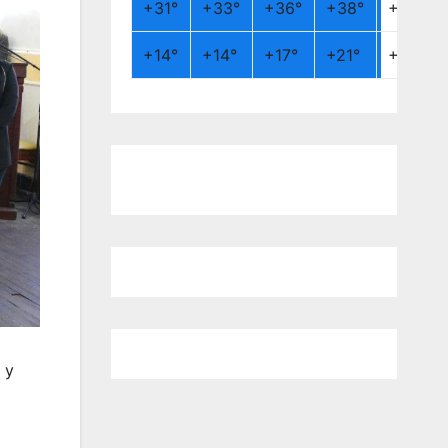
+
31°
+
33°
+
36°
+
38°
+
26°
+
14°
+
14°
+
17°
+
21°
+
19°
 y