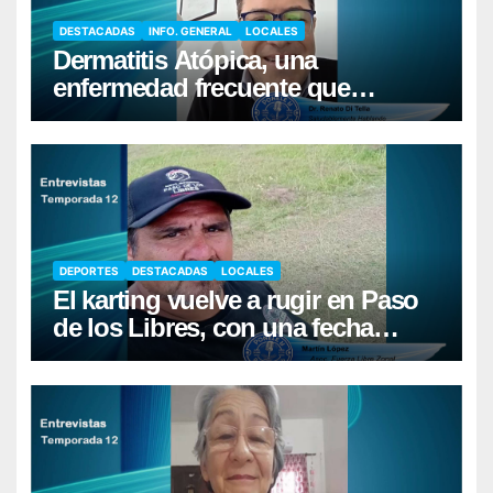
DESTACADAS
INFO. GENERAL
LOCALES
Dermatitis Atópica, una
enfermedad frecuente que
requiere cuidados diarios de la
piel
DEPORTES
DESTACADAS
LOCALES
El karting vuelve a rugir en Paso
de los Libres, con una fecha
récord de pilotos