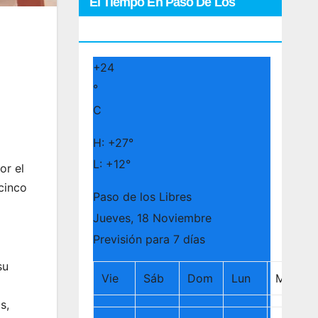
El Tiempo En Paso De Los
Libres
+
24
°
C
H:
+
27°
L:
+
12°
or el
cinco
Paso de los Libres
Jueves, 18 Noviembre
Previsión para 7 días
su
Vie
Sáb
Dom
Lun
Mar
s,