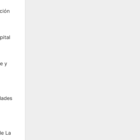
pción
pital
e y
idades
de La