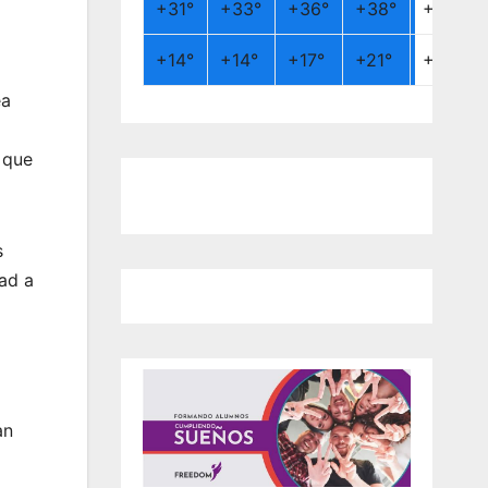
+
31°
+
33°
+
36°
+
38°
+
26°
+
14°
+
14°
+
17°
+
21°
+
19°
ea
 que
s
dad a
an