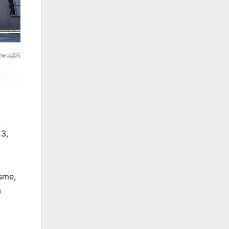
 3,
sme,
a