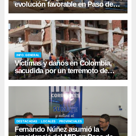
evolución favorable en Paso de
los Libres
INFO. GENERAL
Víctimas y daños en Colombia,
sacudida por un terremoto de
magnitud 7,5
DESTACADAS
LOCALES
PROVINCIALES
Fernando Núñez asumió la