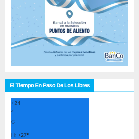
El Tiempo En Paso De Los Libres
+
24
°
C
H:
+
27°