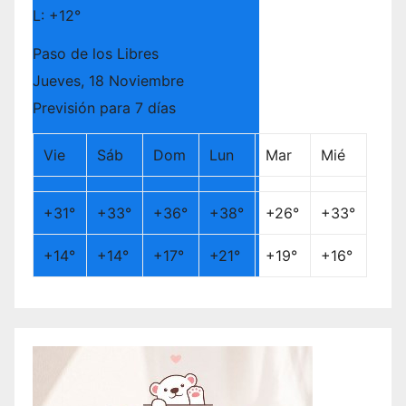
L:
+
12°
Paso de los Libres
Jueves, 18 Noviembre
Previsión para 7 días
Vie
Sáb
Dom
Lun
Mar
Mié
+
31°
+
33°
+
36°
+
38°
+
26°
+
33°
+
14°
+
14°
+
17°
+
21°
+
19°
+
16°