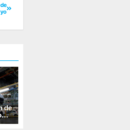
 de
yo
n de
o