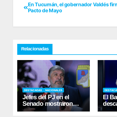
En Tucumán, el gobernador Valdés fir
Pacto de Mayo
Relacionadas
DESTACADAS
NACIONALES
DESTAC
Jefes del PJ en el
El Ba
Senado mostraron
desca
hastío por la interna
estat
Kicillof-Máximo