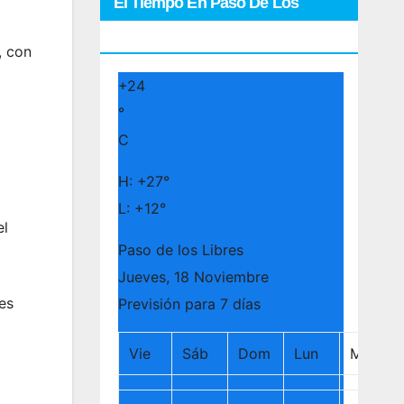
El Tiempo En Paso De Los
Libres
, con
+
24
°
C
H:
+
27°
L:
+
12°
el
Paso de los Libres
Jueves, 18 Noviembre
es
Previsión para 7 días
Vie
Sáb
Dom
Lun
Mar