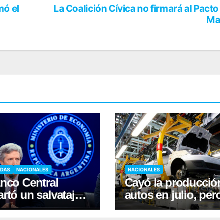
mó el
La Coalición Cívica no firmará al Pacto
Ma
ADAS
NACIONALES
NACIONALES
nco Central
Cayó la producció
rtó un salvataje
autos en julio, per
al para morosos
crecieron las
exportaciones