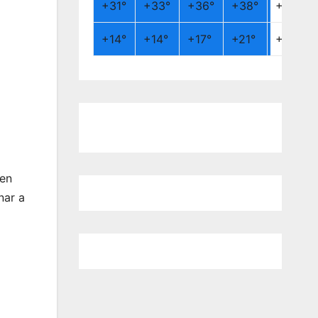
+
31°
+
33°
+
36°
+
38°
+
26°
+
14°
+
14°
+
17°
+
21°
+
19°
 en
nar a