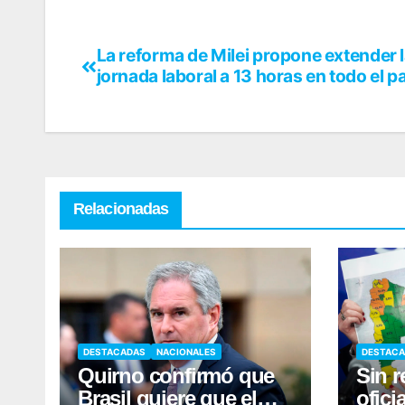
La reforma de Milei propone extender 
jornada laboral a 13 horas en todo el p
Relacionadas
DESTACADAS
NACIONALES
DESTAC
Quirno confirmó que
Sin r
Brasil quiere que el
ofici