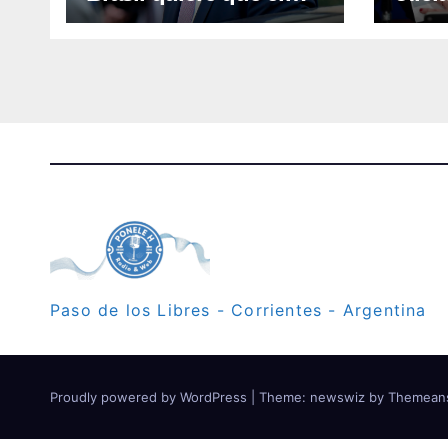
embajador argentino
la cl
en Brasilia se retire
tierr
Paso de los Libres - Corrientes - Argentina
Proudly powered by WordPress
|
Theme: newswiz by
Themean