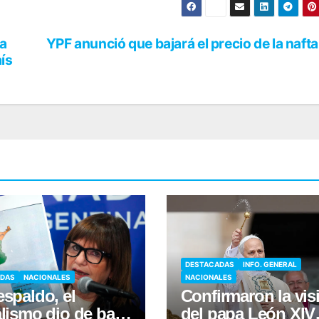
la
YPF anunció que bajará el precio de la nafta
aís
DESTACADAS
INFO. GENERAL
ADAS
NACIONALES
NACIONALES
espaldo, el
Confirmaron la visi
alismo dio de baja
del papa León XIV