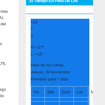
El Tiempo En Paso De Los
Libres
a mes
A),
+
24
 del
°
C
os
H:
+
27°
L:
+
12°
,1%,
Paso de los Libres
Jueves, 18 Noviembre
Previsión para 7 días
uego
Vie
Sáb
Dom
Lun
Mar
ado