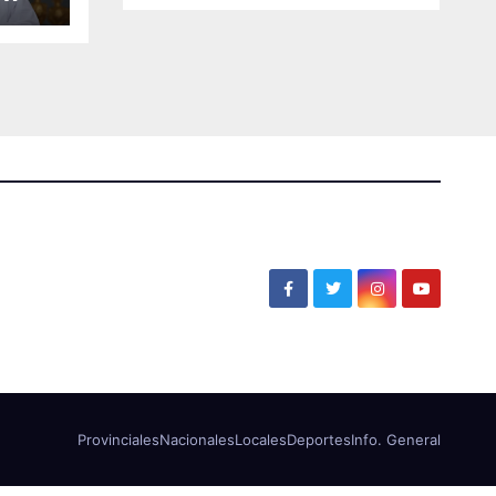
a
Provinciales
Nacionales
Locales
Deportes
Info. General