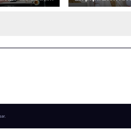
áusula de venta de
para noviembre a l
as a extranjeros
Argentina
sar
.