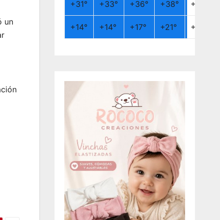
+
31°
+
33°
+
36°
+
38°
+
26°
ó un
+
14°
+
14°
+
17°
+
21°
+
19°
ar
ación