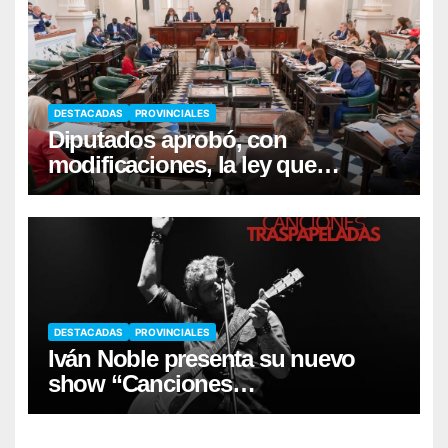
DESTACADAS
PROVINCIALES
Diputados aprobó, con
modificaciones, la ley que
moderniza la promoción de
inversiones
DESTACADAS
PROVINCIALES
Iván Noble presenta su nuevo
show “Canciones
Traspapeladas”, el viernes en
Corrientes