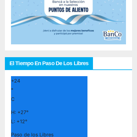
El Tiempo En Paso De Los Libres
+
24
°
C
H:
+
27°
L:
+
12°
Paso de los Libres