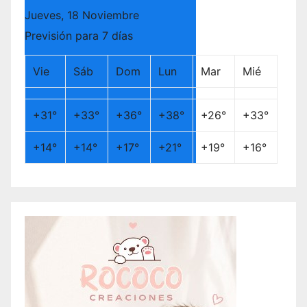
Jueves, 18 Noviembre
Previsión para 7 días
Vie
Sáb
Dom
Lun
Mar
Mié
+
31°
+
33°
+
36°
+
38°
+
26°
+
33°
+
14°
+
14°
+
17°
+
21°
+
19°
+
16°