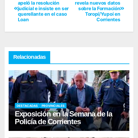
apeló la resolución
revela nuevos datos
judicial e insiste en ser
sobre la Formación
querellante en el caso
Toropí/Yupoí en
Loan
Corrientes
Relacionadas
DESTACADAS
PROVINCIALES
Exposición en la Semana de la
Policía de Corrientes