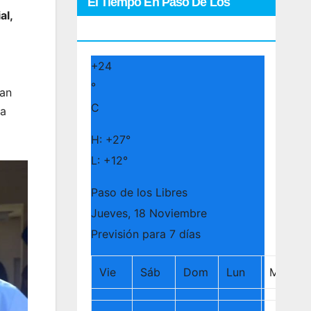
El Tiempo En Paso De Los
al,
Libres
+
24
°
San
C
la
H:
+
27°
L:
+
12°
Paso de los Libres
Jueves, 18 Noviembre
Previsión para 7 días
Vie
Sáb
Dom
Lun
Mar