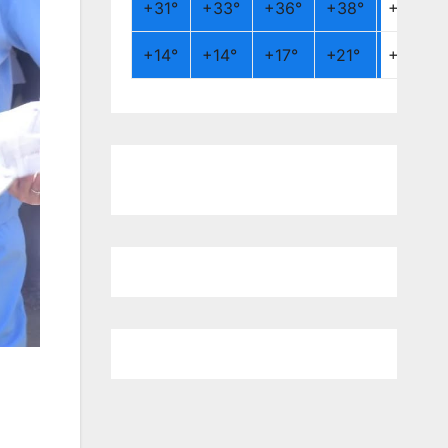
+
31°
+
33°
+
36°
+
38°
+
26°
+
14°
+
14°
+
17°
+
21°
+
19°