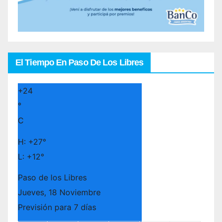
El Tiempo En Paso De Los Libres
+
24
°
C
H:
+
27°
L:
+
12°
Paso de los Libres
Jueves, 18 Noviembre
Previsión para 7 días