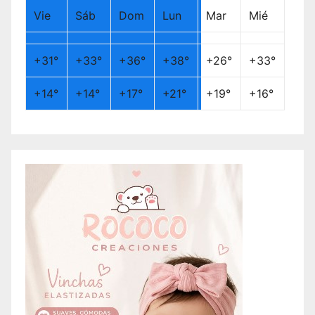
Vie
Sáb
Dom
Lun
Mar
Mié
+
31°
+
33°
+
36°
+
38°
+
26°
+
33°
+
14°
+
14°
+
17°
+
21°
+
19°
+
16°