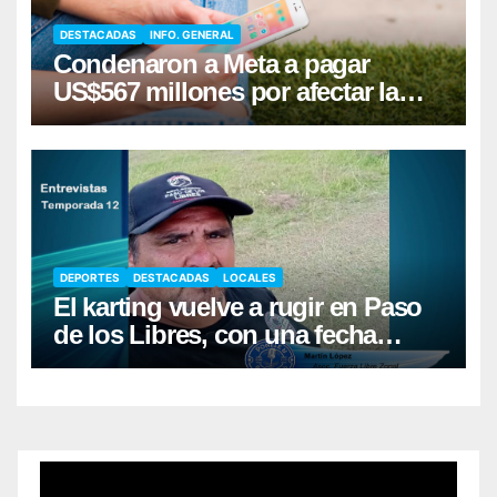
DESTACADAS
INFO. GENERAL
Condenaron a Meta a pagar
US$567 millones por afectar la
salud mental de niños
DEPORTES
DESTACADAS
LOCALES
El karting vuelve a rugir en Paso
de los Libres, con una fecha
récord de pilotos