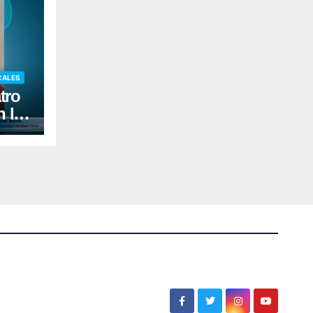
CALES
tro
n la
ores