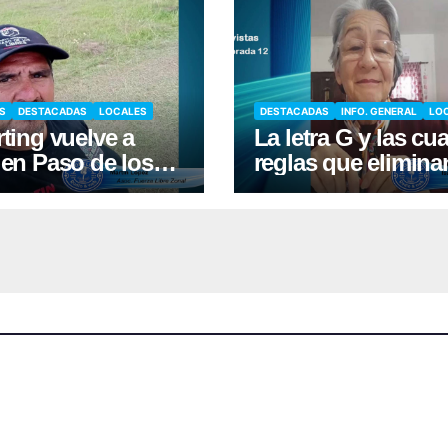
S
DESTACADAS
LOCALES
DESTACADAS
INFO. GENERAL
LO
rting vuelve a
La letra G y las cua
 en Paso de los
reglas que elimina
s, con una fecha
mayoría de los err
d de pilotos
al escribir