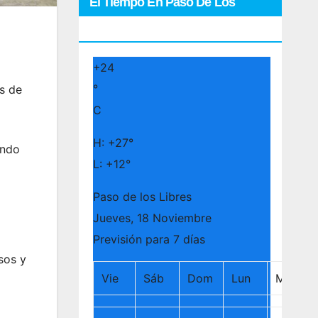
El Tiempo En Paso De Los
Libres
+
24
°
s de
C
H:
+
27°
endo
L:
+
12°
Paso de los Libres
Jueves, 18 Noviembre
Previsión para 7 días
sos y
Vie
Sáb
Dom
Lun
Mar