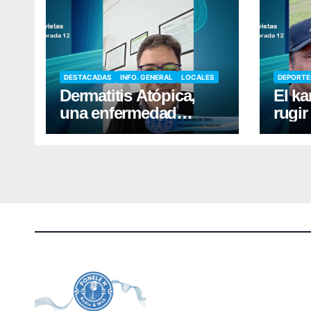
DESTACADAS
INFO. GENERAL
LOCALES
DEPORTE
Dermatitis Atópica,
El ka
una enfermedad
rugir
frecuente que requiere
Libre
cuidados diarios de la
récor
piel