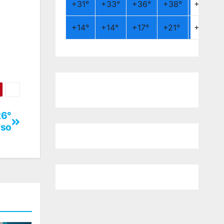
+
31°
+
33°
+
36°
+
38°
+
26°
+
14°
+
14°
+
17°
+
21°
+
19°
26°
iso