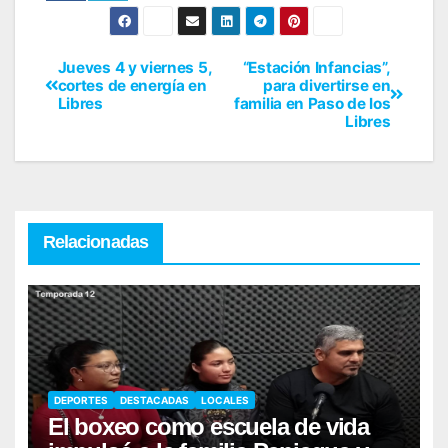
Jueves 4 y viernes 5,
“Estación Infancias”,
cortes de energía en
para divertirse en
Libres
familia en Paso de los
Libres
Relacionadas
DEPORTES
DESTACADAS
LOCALES
El boxeo como escuela de vida