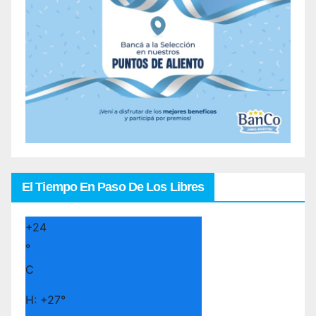
El Tiempo En Paso De Los Libres
+
24
°
C
H:
+
27°