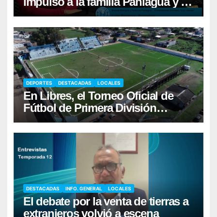
impulsó a la familia Paniagua y al
sueño de Luján
DEPORTES
DESTACADAS
LOCALES
En Libres, el Torneo Oficial de
Fútbol de Primera División
comenzará el sábado 22/8
DESTACADAS
INFO. GENERAL
LOCALES
El debate por la venta de tierras a
extranjeros volvió a escena