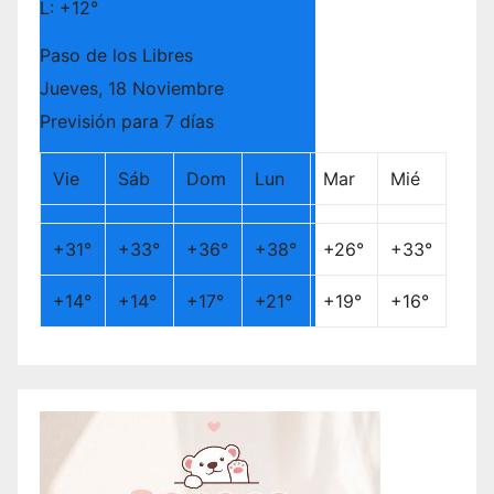
L:
+
12°
Paso de los Libres
Jueves, 18 Noviembre
Previsión para 7 días
Vie
Sáb
Dom
Lun
Mar
Mié
+
31°
+
33°
+
36°
+
38°
+
26°
+
33°
+
14°
+
14°
+
17°
+
21°
+
19°
+
16°