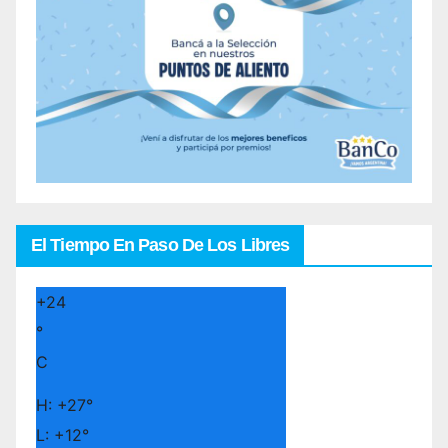
El Tiempo En Paso De Los Libres
+
24
°
C
H:
+
27°
L:
+
12°