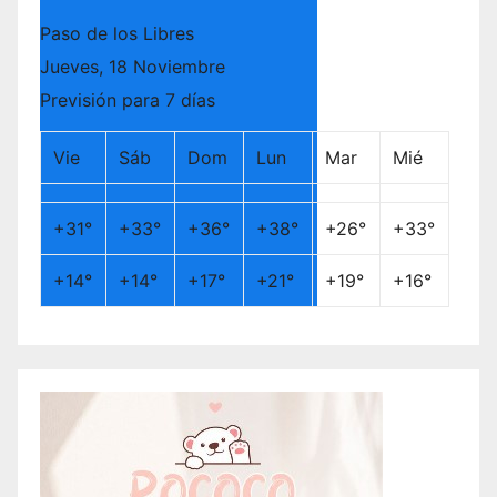
Paso de los Libres
Jueves, 18 Noviembre
Previsión para 7 días
Vie
Sáb
Dom
Lun
Mar
Mié
+
31°
+
33°
+
36°
+
38°
+
26°
+
33°
+
14°
+
14°
+
17°
+
21°
+
19°
+
16°