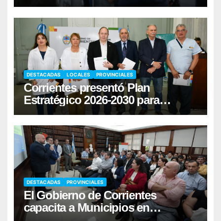
infraestructura hídrica
DESTACADAS
LOCALES
PROVINCIALES
Corrientes presentó Plan
Estratégico 2026-2030 para
fortalecer la donación de órganos
DESTACADAS
PROVINCIALES
El Gobierno de Corrientes
capacita a Municipios en
Responsabilidad Fiscal