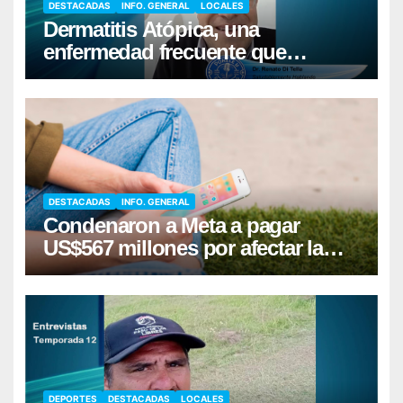
DESTACADAS
INFO. GENERAL
LOCALES
Dermatitis Atópica, una
enfermedad frecuente que
requiere cuidados diarios de la
piel
DESTACADAS
INFO. GENERAL
Condenaron a Meta a pagar
US$567 millones por afectar la
salud mental de niños
DEPORTES
DESTACADAS
LOCALES