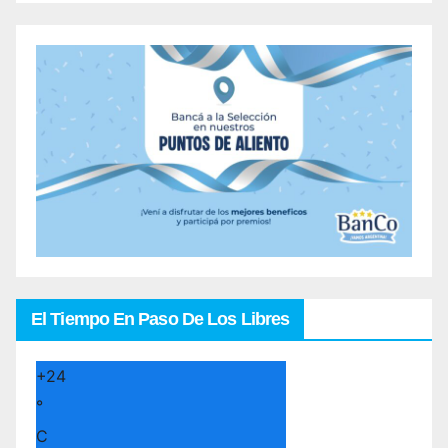
El Tiempo En Paso De Los Libres
+
24
°
C