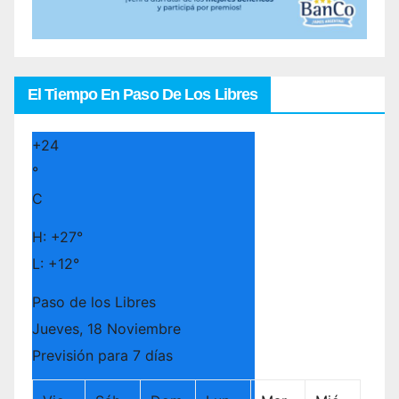
El Tiempo En Paso De Los Libres
+
24
°
C
H:
+
27°
L:
+
12°
Paso de los Libres
Jueves, 18 Noviembre
Previsión para 7 días