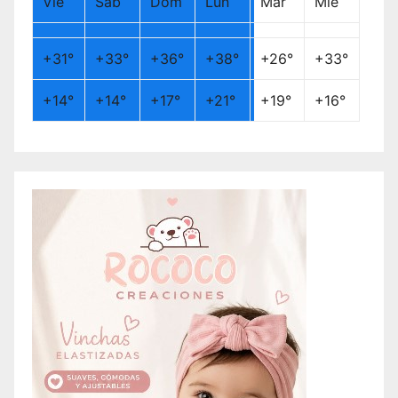
Vie
Sáb
Dom
Lun
Mar
Mié
+
31°
+
33°
+
36°
+
38°
+
26°
+
33°
+
14°
+
14°
+
17°
+
21°
+
19°
+
16°