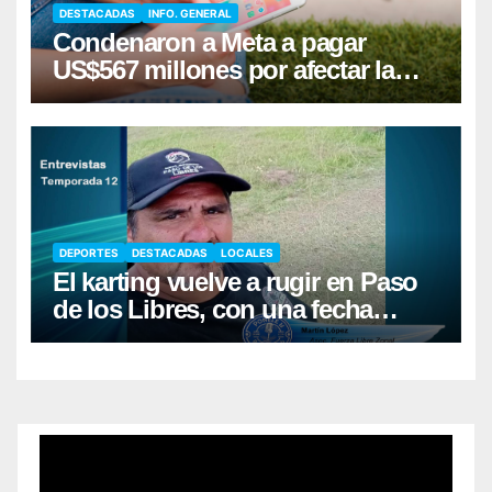
DESTACADAS
INFO. GENERAL
Condenaron a Meta a pagar
US$567 millones por afectar la
salud mental de niños
DEPORTES
DESTACADAS
LOCALES
El karting vuelve a rugir en Paso
de los Libres, con una fecha
récord de pilotos